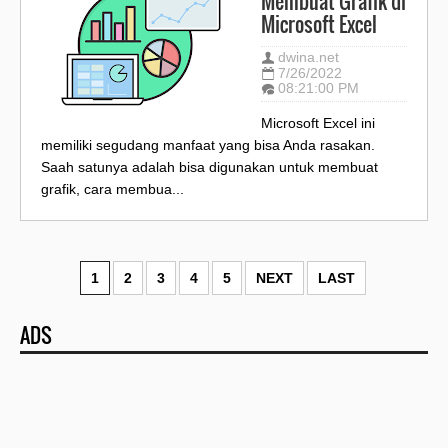
Membuat Grafik di
Microsoft Excel
dwina.net
7/26/2022
08:21:00 PM
Microsoft Excel ini
memiliki segudang manfaat yang bisa Anda rasakan.
Saah satunya adalah bisa digunakan untuk membuat
grafik, cara membua...
1
2
3
4
5
NEXT
LAST
ADS