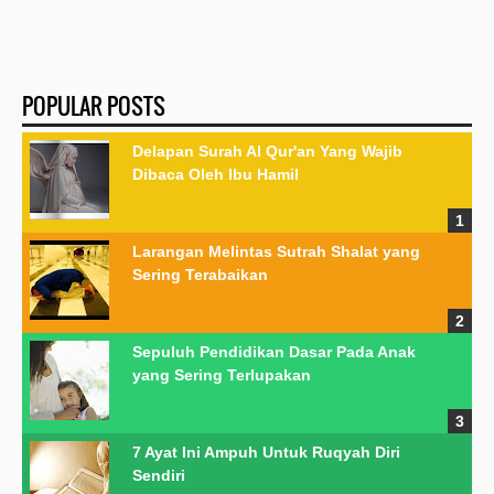
POPULAR POSTS
Delapan Surah Al Qur'an Yang Wajib
Dibaca Oleh Ibu Hamil
Larangan Melintas Sutrah Shalat yang
Sering Terabaikan
Sepuluh Pendidikan Dasar Pada Anak
yang Sering Terlupakan
7 Ayat Ini Ampuh Untuk Ruqyah Diri
Sendiri