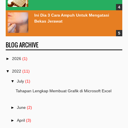
Ini Dia 3 Cara Ampuh Untuk Mengatasi
Bekas Jerawat
BLOG ARCHIVE
►
2026
(1)
▼
2022
(11)
▼
July
(1)
Tahapan Lengkap Membuat Grafik di Microsoft Excel
►
June
(2)
►
April
(3)