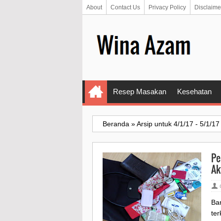
About
Contact Us
Privacy Policy
Disclaime
Resep Masakan
Kesehatan
Beranda
»
Arsip untuk 4/1/17 - 5/1/17
Pe
Ak
Ba
te