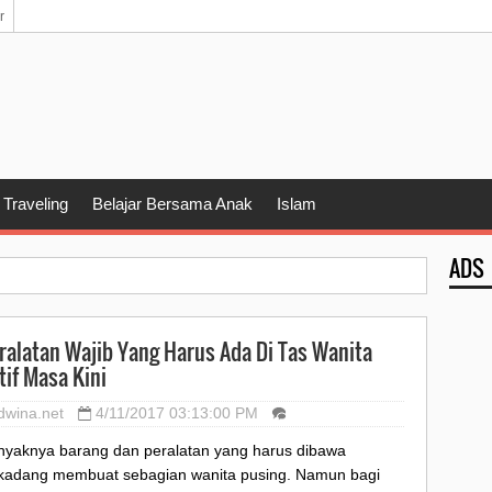
r
Traveling
Belajar Bersama Anak
Islam
ADS
ralatan Wajib Yang Harus Ada Di Tas Wanita
tif Masa Kini
dwina.net
4/11/2017 03:13:00 PM
nyaknya barang dan peralatan yang harus dibawa
rkadang membuat sebagian wanita pusing. Namun bagi