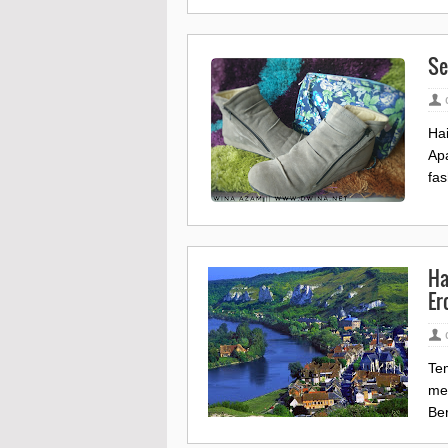
Se
Ha
Ap
fas
Ha
Er
Te
me
Ber