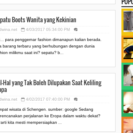
POP
patu Boots Wanita yang Kekinian
dwina.net
4/03/2017 05:34:00 PM
i... para penggemar fashion dimanapun kalian berada.
a barang terbaru yang berhubungan dengan dunia
hion milikmu saat ini? sepatu? b...
l-Hal yang Tak Boleh Dilupakan Saat Keliling
opa
dwina.net
4/02/2017 07:40:00 PM
mpat wisata di Schengen. sumber: google Sedang
rencanakan perjalanan ke Eropa dalam waktu dekat?
arti kita mesti mempersiapkan ...