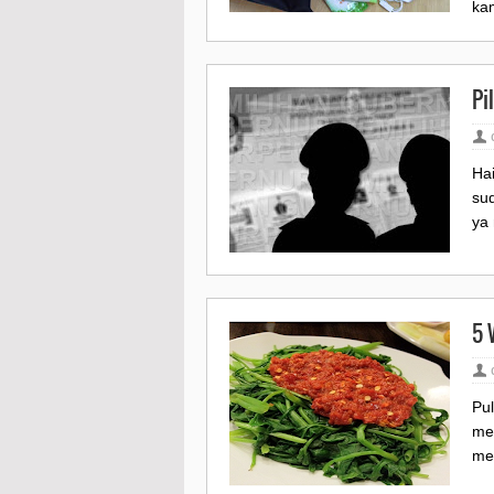
kam
Pi
Ha
su
ya 
5 
Pu
men
men