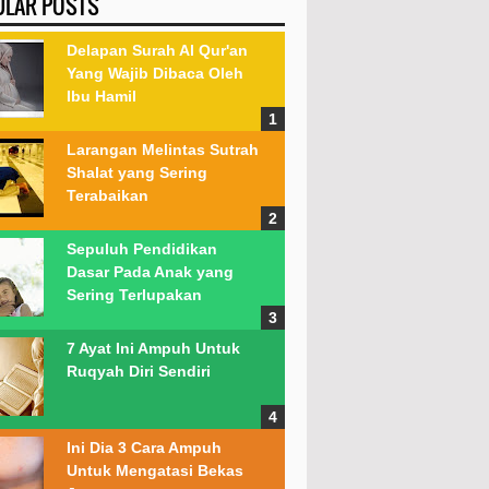
ULAR POSTS
Delapan Surah Al Qur'an
Yang Wajib Dibaca Oleh
Ibu Hamil
Larangan Melintas Sutrah
Shalat yang Sering
Terabaikan
Sepuluh Pendidikan
Dasar Pada Anak yang
Sering Terlupakan
7 Ayat Ini Ampuh Untuk
Ruqyah Diri Sendiri
Ini Dia 3 Cara Ampuh
Untuk Mengatasi Bekas