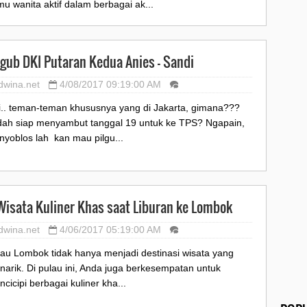
u wanita aktif dalam berbagai ak...
lgub DKI Putaran Kedua Anies - Sandi
dwina.net
4/08/2017 09:19:00 AM
i.. teman-teman khususnya yang di Jakarta, gimana???
dah siap menyambut tanggal 19 untuk ke TPS? Ngapain,
nyoblos lah kan mau pilgu...
Wisata Kuliner Khas saat Liburan ke Lombok
dwina.net
4/06/2017 05:19:00 AM
lau Lombok tidak hanya menjadi destinasi wisata yang
arik. Di pulau ini, Anda juga berkesempatan untuk
cicipi berbagai kuliner kha...