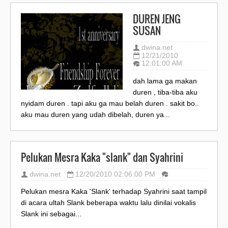
DUREN JENG
SUSAN
dwina.net
12/21/2010
12:01:00 AM
dah lama ga makan
duren , tiba-tiba aku
nyidam duren . tapi aku ga mau belah duren . sakit bo..
aku mau duren yang udah dibelah, duren ya...
Pelukan Mesra Kaka "slank" dan Syahrini
dwina.net
12/20/2010 02:06:00 PM
Pelukan mesra Kaka 'Slank' terhadap Syahrini saat tampil
di acara ultah Slank beberapa waktu lalu dinilai vokalis
Slank ini sebagai...