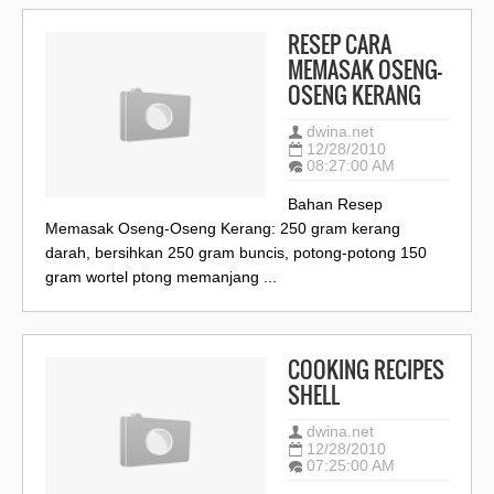
RESEP CARA
MEMASAK OSENG-
OSENG KERANG
dwina.net
12/28/2010
08:27:00 AM
Bahan Resep
Memasak Oseng-Oseng Kerang: 250 gram kerang
darah, bersihkan 250 gram buncis, potong-potong 150
gram wortel ptong memanjang ...
COOKING RECIPES
SHELL
dwina.net
12/28/2010
07:25:00 AM