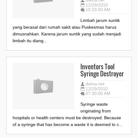
dwina.net
12/29/2010
10:33:00 AM
Limbah jarum suntik
yang berasal dari rumah sakit atau Puskesmas harus
dimusnahkan. Karena jarum suntik yang sudah menjadi
limbah itu diang...
Inventors Tool
Syringe Destroyer
dwina.net
12/29/2010
07:30:00 AM
Syringe waste
originating from
hospitals or health centers must be destroyed. Because
of a syringe that has become a waste it is deemed to c...