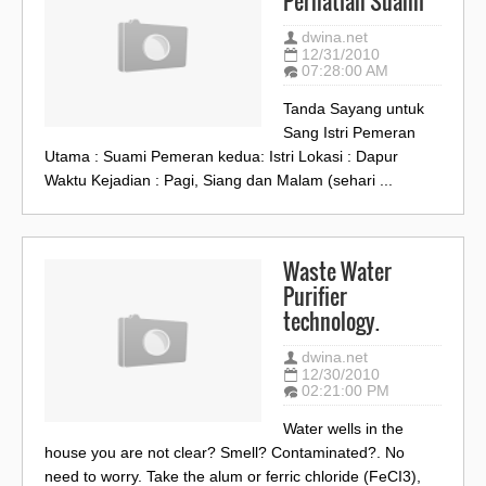
Perhatian Suami
dwina.net
12/31/2010
07:28:00 AM
Tanda Sayang untuk
Sang Istri Pemeran
Utama : Suami Pemeran kedua: Istri Lokasi : Dapur
Waktu Kejadian : Pagi, Siang dan Malam (sehari ...
Waste Water
Purifier
technology.
dwina.net
12/30/2010
02:21:00 PM
Water wells in the
house you are not clear? Smell? Contaminated?. No
need to worry. Take the alum or ferric chloride (FeCI3),