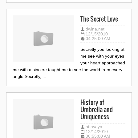
The Secret Love
dwina.net
12/15/2010
04:25:00 AM
Secretly you looking at
me see with your eyes
your heart approached
me with a sincere taught me to see the world from every
angle Secretly, ...
History of
Umbrella and
Uniqueness
attayaya
12/14/2010
06:55:00 AM