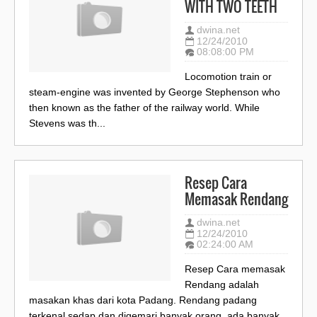
WITH TWO TEETH
dwina.net
12/24/2010
08:08:00 PM
Locomotion train or
steam-engine was invented by George Stephenson who
then known as the father of the railway world. While
Stevens was th...
Resep Cara
Memasak Rendang
dwina.net
12/24/2010
02:24:00 AM
Resep Cara memasak
Rendang adalah
masakan khas dari kota Padang. Rendang padang
terkenal sedap dan digemari banyak orang. ada banyak