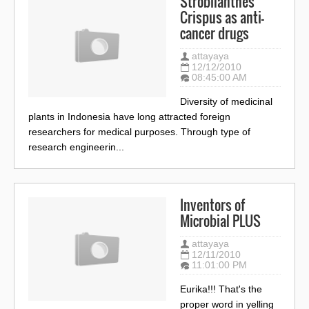
Strobilanthes
Crispus as anti-
cancer drugs
attayaya
12/12/2010
08:45:00 AM
Diversity of medicinal
plants in Indonesia have long attracted foreign
researchers for medical purposes. Through type of
research engineerin...
Inventors of
Microbial PLUS
attayaya
12/11/2010
11:01:00 PM
Eurika!!! That's the
proper word in yelling