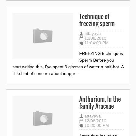
Technique of
freezing sperm
attayaya
12/08/2010
11:04:00 PM
FREEZING techniques
Sperm Before you
start writing this, I've spent 3 glasses of water a half-hot. A
little hint of concern about inappr...
Anthurium, In the
family Araceae
attayaya
12/08/2010
10:30:00 PM