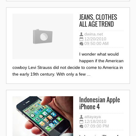
JEANS, CLOTHES
ALL AGE TREND
dwina.net
12/20/2010
09:50:00 AM
I wonder what would
happen if the American
cowboy Levi Strauss did not decide to come to America in
the early 19th century. With only a few ...
Indonesian Apple
iPhone 4
attayaya
12/18/2010
07:09:00 PM