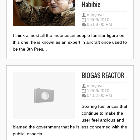
Habibie
attayaya
12/09/2010
06:58:00 PM
I think almost all the Indonesian people familiar figure on
this one, he is known as an expert in aircraft once used to
be the 3th Pres...
BIOGAS REACTOR
attayaya
12/09/2010
04:52:00 PM
Soaring fuel prices that
continue to make the
user feel anxious and
blamed the government that he is less concerned with the
public, especia...