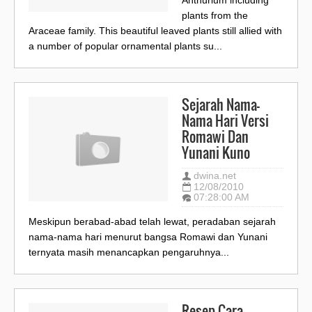
Anthurium including
plants from the
Araceae family. This beautiful leaved plants still allied with
a number of popular ornamental plants su...
Sejarah Nama-
Nama Hari Versi
Romawi Dan
Yunani Kuno
dwina.net
12/08/2010
07:28:00 AM
Meskipun berabad-abad telah lewat, peradaban sejarah
nama-nama hari menurut bangsa Romawi dan Yunani
ternyata masih menancapkan pengaruhnya...
Resep Cara