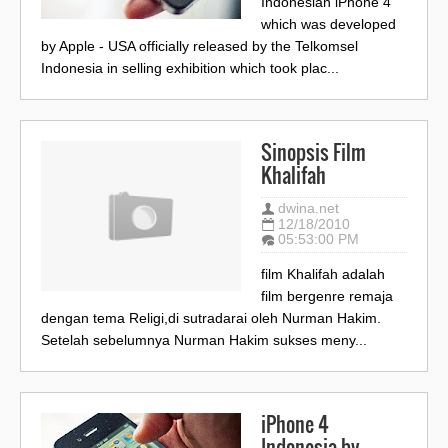
Indonesian iPhone 4
which was developed
by Apple - USA officially released by the Telkomsel
Indonesia in selling exhibition which took plac...
Sinopsis Film
Khalifah
dwina.net
12/18/2010
05:53:00 PM
film Khalifah adalah
film bergenre remaja
dengan tema Religi,di sutradarai oleh Nurman Hakim.
Setelah sebelumnya Nurman Hakim sukses meny...
iPhone 4
Indonesia by