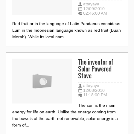
attayaya
12/09/2010
02:46:00 AM
Red fruit or in the language of Latin Pandanus conoideus
Lum in the Indonesian language known as red fruit (Buah
Merah). While its local nam...
The inventor of
Solar Powered
Stove
attayaya
12/08/2010
11:18:00 PM
The sun is the main
energy for life on earth. Unlike the energy coming from
the bowels of the earth-not renewable, solar energy is a
form of...