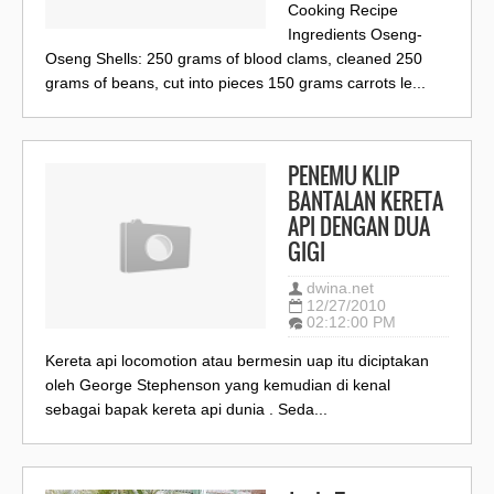
Cooking Recipe
Ingredients Oseng-
Oseng Shells: 250 grams of blood clams, cleaned 250
grams of beans, cut into pieces 150 grams carrots le...
PENEMU KLIP
BANTALAN KERETA
API DENGAN DUA
GIGI
dwina.net
12/27/2010
02:12:00 PM
Kereta api locomotion atau bermesin uap itu diciptakan
oleh George Stephenson yang kemudian di kenal
sebagai bapak kereta api dunia . Seda...