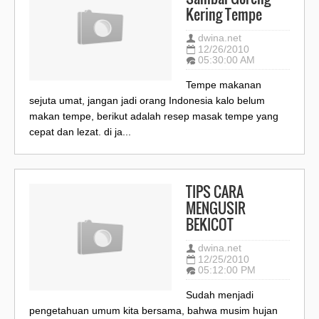
Kering Tempe
dwina.net
12/26/2010
05:30:00 AM
Tempe makanan
sejuta umat, jangan jadi orang Indonesia kalo belum
makan tempe, berikut adalah resep masak tempe yang
cepat dan lezat. di ja...
TIPS CARA
MENGUSIR
BEKICOT
dwina.net
12/25/2010
05:12:00 PM
Sudah menjadi
pengetahuan umum kita bersama, bahwa musim hujan