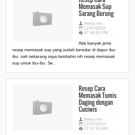
Memasak Sup
Sarang Burung
dwina.net
12/07/2010
07:58:00 PM
Ada banyak jenis
resep memasak sup yang sudah beredar di dapur ibu-
ibu. nah sekarang saya tambahin nih resep memasak
sup untuk ibu-ibu. Se...
Resep Cara
Memasak Tumis
Daging dengan
Cuciwis
dwina.net
12/07/2010
07:47:00 AM