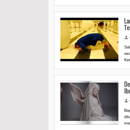
La
Te
Sa
se
Ket
De
Ib
Ba
di
men