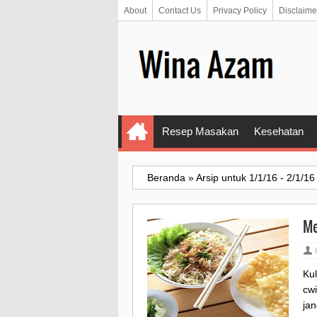
About
Contact Us
Privacy Policy
Disclaime
Resep Masakan
Kesehatan
Beranda
»
Arsip untuk 1/1/16 - 2/1/16
Me
Kul
cw
jan