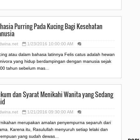
hasia Purring Pada Kucing Bagi Kesehatan
nusia
dwina.net
1/23/2016 10:00:00 AM
cing atau dalam bahasa latinnya Felis catus adalah hewan
rnivora yang hidup berdampingan dengan manusia sejak
000 tahun sebelum mas...
kum dan Syarat Menikahi Wanita yang Sedang
id
dwina.net
1/21/2016 09:30:00 AM
rnikahan merupakan amalan penyempurna separuh dari
ma. Karena itu, Rasulullah menyuruh setiap lelaki dan
rempuan yang sudah dewas...