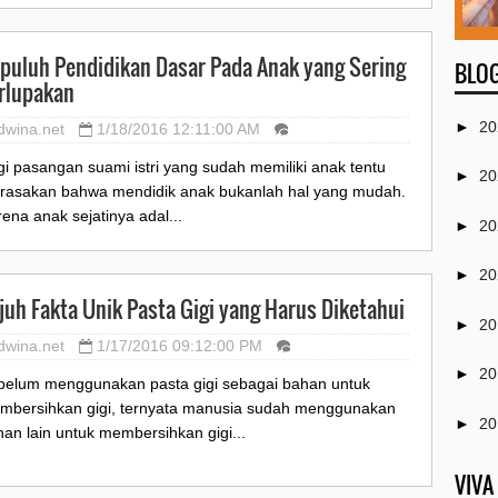
puluh Pendidikan Dasar Pada Anak yang Sering
BLOG
rlupakan
►
20
dwina.net
1/18/2016 12:11:00 AM
i pasangan suami istri yang sudah memiliki anak tentu
►
20
rasakan bahwa mendidik anak bukanlah hal yang mudah.
ena anak sejatinya adal...
►
20
►
20
juh Fakta Unik Pasta Gigi yang Harus Diketahui
►
20
dwina.net
1/17/2016 09:12:00 PM
►
20
belum menggunakan pasta gigi sebagai bahan untuk
mbersihkan gigi, ternyata manusia sudah menggunakan
►
20
an lain untuk membersihkan gigi...
▼
20
VIVA