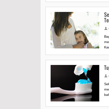
Se
Te
Bag
me
Kar
Tu
Se
me
bah