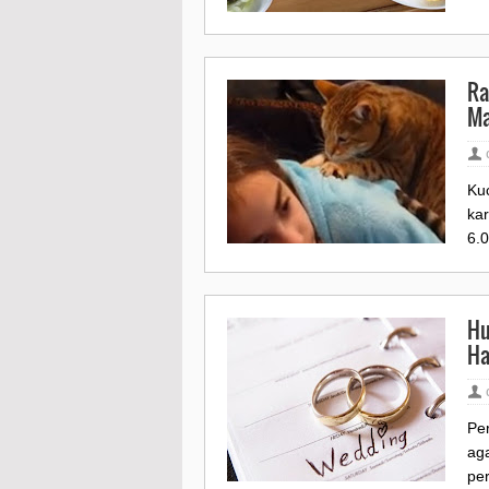
Ra
Ma
Ku
ka
6.
Hu
Ha
Pe
aga
pe