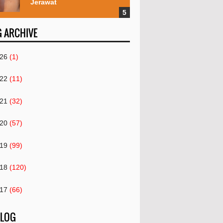
Jerawat
 ARCHIVE
26
(1)
22
(11)
21
(32)
20
(57)
19
(99)
18
(120)
17
(66)
16
(82)
 LOG