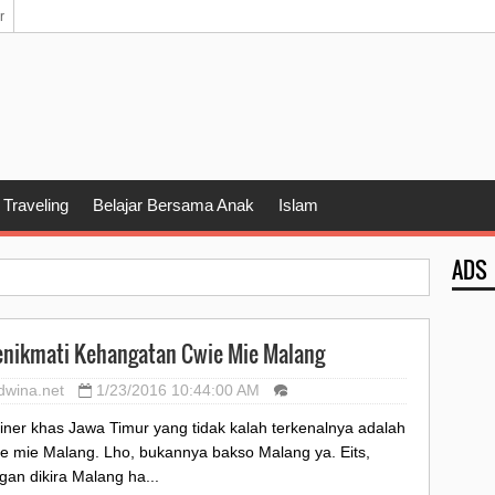
r
Traveling
Belajar Bersama Anak
Islam
ADS
nikmati Kehangatan Cwie Mie Malang
dwina.net
1/23/2016 10:44:00 AM
iner khas Jawa Timur yang tidak kalah terkenalnya adalah
ie mie Malang. Lho, bukannya bakso Malang ya. Eits,
gan dikira Malang ha...