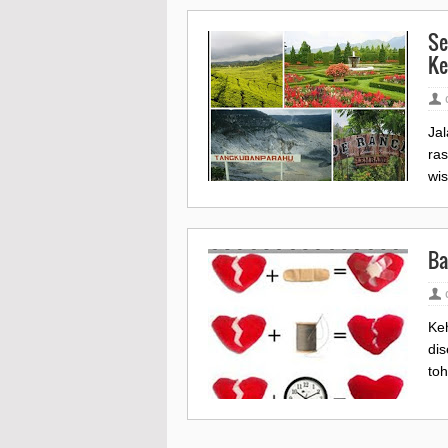
Se
Ke
Jal
ra
wis
Ba
Keh
dis
toh