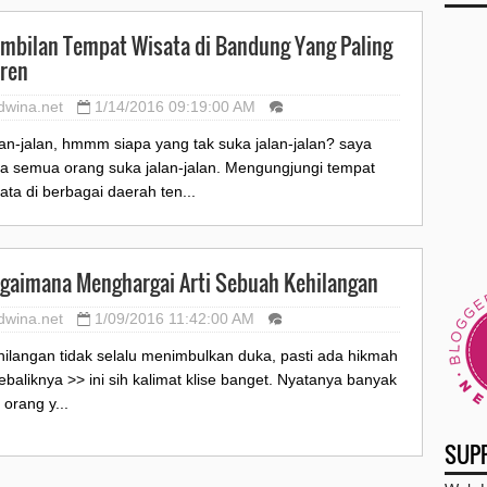
►
mbilan Tempat Wisata di Bandung Yang Paling
►
ren
dwina.net
1/14/2016 09:19:00 AM
►
an-jalan, hmmm siapa yang tak suka jalan-jalan? saya
►
sa semua orang suka jalan-jalan. Mengungjungi tempat
ata di berbagai daerah ten...
►
►
gaimana Menghargai Arti Sebuah Kehilangan
►
dwina.net
1/09/2016 11:42:00 AM
►
ilangan tidak selalu menimbulkan duka, pasti ada hikmah
ebaliknya >> ini sih kalimat klise banget. Nyatanya banyak
►
 orang y...
SUP
►