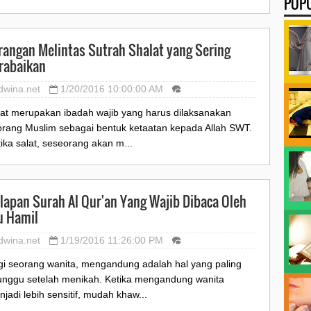
POP
rangan Melintas Sutrah Shalat yang Sering
rabaikan
dwina.net
1/20/2016 10:00:00 AM
lat merupakan ibadah wajib yang harus dilaksanakan
orang Muslim sebagai bentuk ketaatan kepada Allah SWT.
ika salat, seseorang akan m...
lapan Surah Al Qur'an Yang Wajib Dibaca Oleh
u Hamil
dwina.net
1/19/2016 11:26:00 PM
gi seorang wanita, mengandung adalah hal yang paling
tunggu setelah menikah. Ketika mengandung wanita
jadi lebih sensitif, mudah khaw...