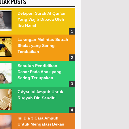
ULAR POSTS
Delapan Surah Al Qur'an
Yang Wajib Dibaca Oleh
Ibu Hamil
Larangan Melintas Sutrah
Shalat yang Sering
Terabaikan
Sepuluh Pendidikan
Dasar Pada Anak yang
Sering Terlupakan
7 Ayat Ini Ampuh Untuk
Ruqyah Diri Sendiri
Ini Dia 3 Cara Ampuh
Untuk Mengatasi Bekas