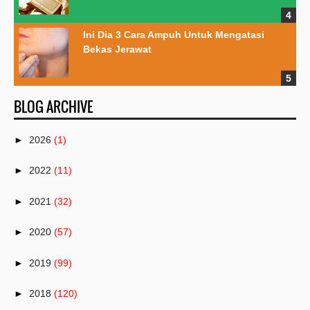
Ini Dia 3 Cara Ampuh Untuk Mengatasi
Bekas Jerawat
BLOG ARCHIVE
►
2026
(1)
►
2022
(11)
►
2021
(32)
►
2020
(57)
►
2019
(99)
►
2018
(120)