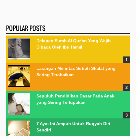
POPULAR POSTS
Delapan Surah Al Qur'an Yang Wajib
Dibaca Oleh Ibu Hamil
Larangan Melintas Sutrah Shalat yang
Sering Terabaikan
Sepuluh Pendidikan Dasar Pada Anak
yang Sering Terlupakan
7 Ayat Ini Ampuh Untuk Ruqyah Diri
Sendiri