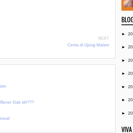
BLOG
►
20
NEXT
Cerita di Ujung Malam
►
20
►
20
►
20
stri
►
20
►
20
 Bener Gak sih???
►
20
xsual
►
20
VIVA