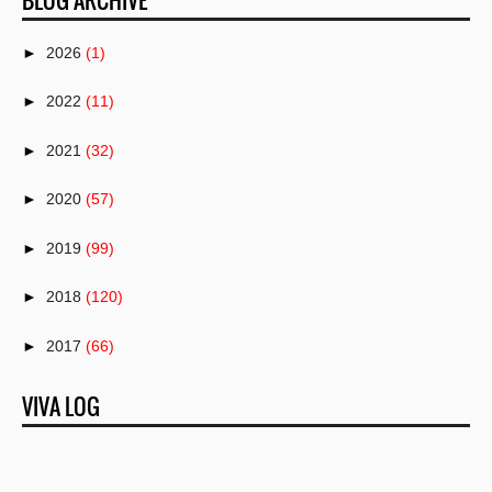
BLOG ARCHIVE
►
2026
(1)
►
2022
(11)
►
2021
(32)
►
2020
(57)
►
2019
(99)
►
2018
(120)
►
2017
(66)
►
2016
(82)
VIVA LOG
►
2015
(50)