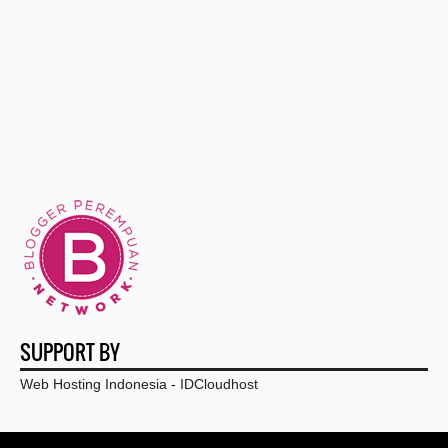
►
2014
(1)
►
2013
(25)
►
2012
(22)
►
2011
(151)
►
2010
(150)
▼
2009
(71)
▼
December
(5)
Pertemuan Pertama
Teruntuk Dirimu (siapakah dia?)
SUPPORT BY
Teruntuk Dirimu
Web Hosting Indonesia
-
IDCloudhost
Jelouse