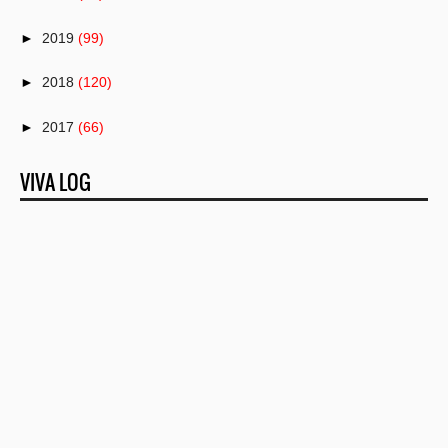
►
2019
(99)
►
2018
(120)
►
2017
(66)
▼
2016
(82)
VIVA LOG
►
December
(8)
►
November
(2)
►
October
(6)
►
September
(10)
►
August
(9)
►
June
(10)