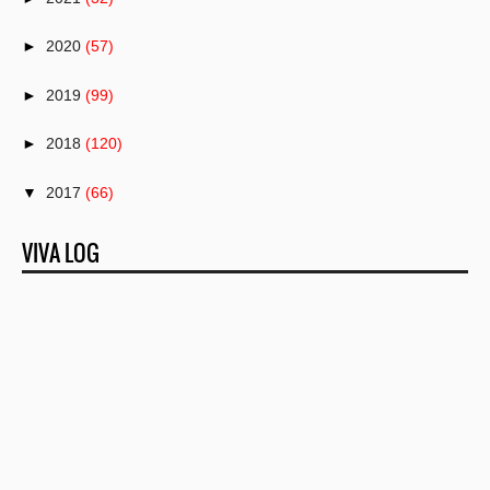
►
2020
(57)
►
2019
(99)
►
2018
(120)
▼
2017
(66)
►
December
(11)
VIVA LOG
►
November
(6)
►
October
(6)
►
September
(7)
►
August
(9)
►
July
(6)