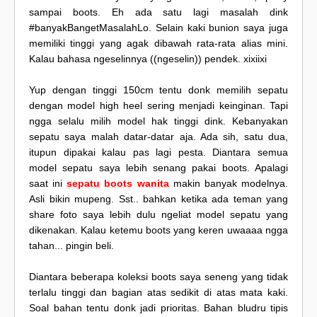
sampai boots. Eh ada satu lagi masalah dink
#banyakBangetMasalahLo. Selain kaki bunion saya juga
memiliki tinggi yang agak dibawah rata-rata alias mini.
Kalau bahasa ngeselinnya ((ngeselin)) pendek. xixiixi
Yup dengan tinggi 150cm tentu donk memilih sepatu
dengan model high heel sering menjadi keinginan. Tapi
ngga selalu milih model hak tinggi dink. Kebanyakan
sepatu saya malah datar-datar aja. Ada sih, satu dua,
itupun dipakai kalau pas lagi pesta. Diantara semua
model sepatu saya lebih senang pakai boots. Apalagi
saat ini
sepatu boots wanita
makin banyak modelnya.
Asli bikin mupeng. Sst.. bahkan ketika ada teman yang
share foto saya lebih dulu ngeliat model sepatu yang
dikenakan. Kalau ketemu boots yang keren uwaaaa ngga
tahan... pingin beli.
Diantara beberapa koleksi boots saya seneng yang tidak
terlalu tinggi dan bagian atas sedikit di atas mata kaki.
Soal bahan tentu donk jadi prioritas. Bahan bludru tipis