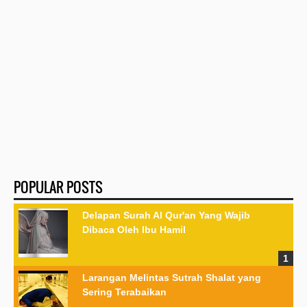
POPULAR POSTS
Delapan Surah Al Qur'an Yang Wajib
Dibaca Oleh Ibu Hamil
Larangan Melintas Sutrah Shalat yang
Sering Terabaikan