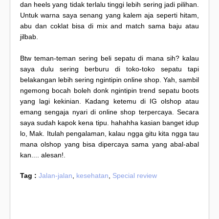
dan heels yang tidak terlalu tinggi lebih sering jadi pilihan.
Untuk warna saya senang yang kalem aja seperti hitam,
abu dan coklat bisa di mix and match sama baju atau
jilbab.
Btw teman-teman sering beli sepatu di mana sih? kalau
saya dulu sering berburu di toko-toko sepatu tapi
belakangan lebih sering ngintipin online shop. Yah, sambil
ngemong bocah boleh donk ngintipin trend sepatu boots
yang lagi kekinian. Kadang ketemu di IG olshop atau
emang sengaja nyari di online shop terpercaya. Secara
saya sudah kapok kena tipu. hahahha kasian banget idup
lo, Mak. Itulah pengalaman, kalau ngga gitu kita ngga tau
mana olshop yang bisa dipercaya sama yang abal-abal
kan.... alesan!.
Tag :
Jalan-jalan
,
kesehatan
,
Special review