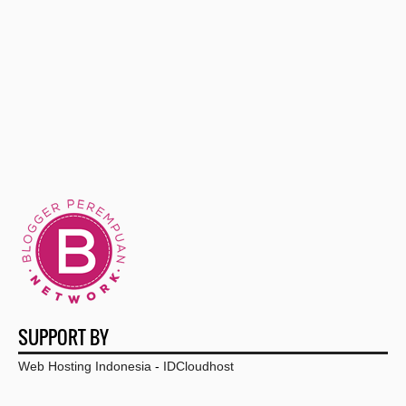
►
August
(6)
►
July
(19)
►
June
(3)
▼
May
(11)
Cara Mendapatkan Asuransi Jiwa dengan Premi Murah
Serunya Liburan Ke Siantar Zoo
Pergi Ke Jogja, Keliling Naik Mobil Aja. Bisa Sewa...
Sehimpun Tulisan, Celana Tak Berpisak
Baru Menikah? Ini loh Paket Honeymoon Murah di Batam
SUPPORT BY
Sebulan Turun 5 kg Dengan Cara Sederhana Turunkan ...
Web Hosting Indonesia
-
IDCloudhost
Langkah Persiapan Persalinan Menyambut Kehadiran S...