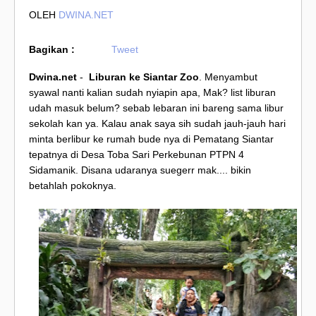
OLEH
DWINA.NET
Bagikan :
Tweet
Dwina.net
-
Liburan ke Siantar Zoo
. Menyambut
syawal nanti kalian sudah nyiapin apa, Mak? list liburan
udah masuk belum? sebab lebaran ini bareng sama libur
sekolah kan ya. Kalau anak saya sih sudah jauh-jauh hari
minta berlibur ke rumah bude nya di Pematang Siantar
tepatnya di Desa Toba Sari Perkebunan PTPN 4
Sidamanik. Disana udaranya suegerr mak.... bikin
betahlah pokoknya.