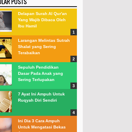
ULAR POSTS
Delapan Surah Al Qur'an
Yang Wajib Dibaca Oleh
Ibu Hamil
Larangan Melintas Sutrah
Shalat yang Sering
Terabaikan
Sepuluh Pendidikan
Dasar Pada Anak yang
Sering Terlupakan
7 Ayat Ini Ampuh Untuk
Ruqyah Diri Sendiri
Ini Dia 3 Cara Ampuh
Untuk Mengatasi Bekas