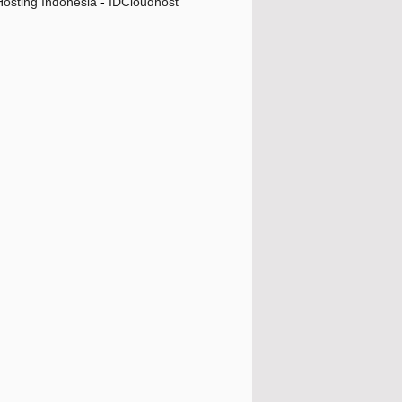
osting Indonesia
-
IDCloudhost
February
(5)
January
(6)
20
(57)
19
(99)
18
(120)
17
(66)
16
(82)
15
(50)
14
(1)
13
(25)