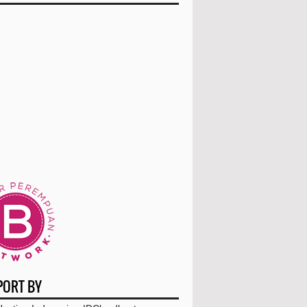
June
(2)
April
(3)
March
(5)
Jualan Madu Hutan Sialang, Langkah
Kecil Pelestari...
Nama Bayi Perempuan Korea yang
Cocok untuk Orang I...
4 Basic Skin Care Untuk Kulit Lebih Sehat
dan Tida...
Varian Bedak Marcks Untuk Kulit Sehat
Hanya di Seh...
Cara Memahami Bahasa Kasih Pasangan
PORT BY
Sebelum Terlambat