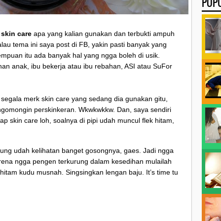
POP
 skin care
apa yang kalian gunakan dan terbukti ampuh
lau tema ini saya post di FB, yakin pasti banyak yang
puan itu ada banyak hal yang ngga boleh di usik.
an anak, ibu bekerja atau ibu rebahan, ASI atau SuFor
 segala merk skin care yang sedang dia gunakan gitu,
ngomongin perskinkeran. Wkwkwkkw. Dan, saya sendiri
 skin care loh, soalnya di pipi udah muncul flek hitam,
idung udah kelihatan banget gosongnya, gaes. Jadi ngga
karena ngga pengen terkurung dalam kesedihan mulailah
hitam kudu musnah. Singsingkan lengan baju. It’s time tu