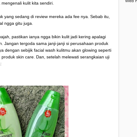
Web H
engenali kulit kita sendiri.
►
 yang sedang di review mereka ada fee nya. Sebab itu,
►
l ngga gitu juga.
ah, pastikan ianya ngga bikin kulit jadi kering apalagi
►
20
n. Jangan tergoda sama janji-janji si perusahaan produk
 dengan sebijik facial wash kulitmu akan glowing seperti
►
20
 produk skin care. Dan, setelah melewati serangkaian uji
:
►
20
►
20
►
20
►
20
►
20
►
20