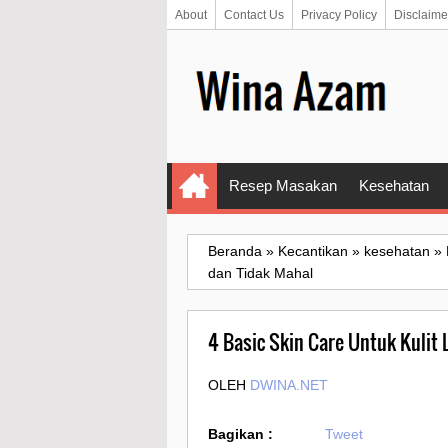
About
Contact Us
Privacy Policy
Disclaime
Resep Masakan
Kesehatan
Beranda
»
Kecantikan
»
kesehatan
»
dan Tidak Mahal
4 Basic Skin Care Untuk Kulit 
OLEH
DWINA.NET
Bagikan :
Tweet