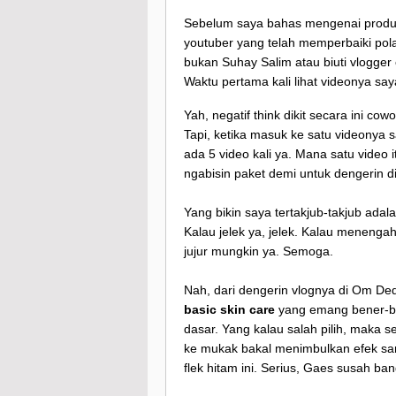
Sebelum saya bahas mengenai produk
youtuber yang telah memperbaiki pola
bukan Suhay Salim atau biuti vlogger 
Waktu pertama kali lihat videonya sa
Yah, negatif think dikit secara ini co
Tapi, ketika masuk ke satu videonya sa
ada 5 video kali ya. Mana satu video i
ngabisin paket demi untuk dengerin di
Yang bikin saya tertakjub-takjub ad
Kalau jelek ya, jelek. Kalau menengah
jujur mungkin ya. Semoga.
Nah, dari dengerin vlognya di Om Ded i
basic skin care
yang emang bener-bene
dasar. Yang kalau salah pilih, maka 
ke mukak bakal menimbulkan efek sa
flek hitam ini. Serius, Gaes susah ba