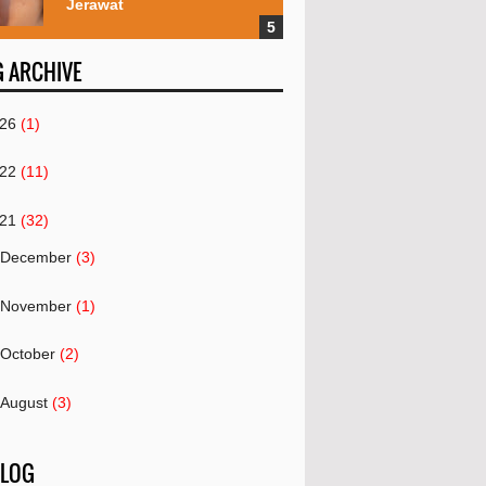
Jerawat
 ARCHIVE
26
(1)
22
(11)
21
(32)
December
(3)
November
(1)
October
(2)
August
(3)
July
(2)
 LOG