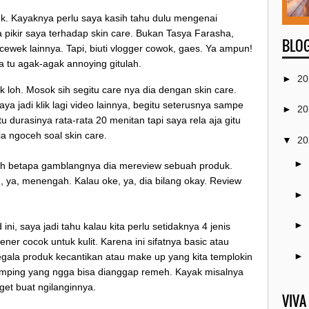
. Kayaknya perlu saya kasih tahu dulu mengenai
 pikir saya terhadap skin care. Bukan Tasya Farasha,
BLOG
cewek lainnya. Tapi, biuti vlogger cowok, gaes. Ya ampun!
ya tu agak-agak annoying gitulah.
►
20
wok loh. Mosok sih segitu care nya dia dengan skin care.
ya jadi klik lagi video lainnya, begitu seterusnya sampe
►
20
tu durasinya rata-rata 20 menitan tapi saya rela aja gitu
a ngoceh soal skin care.
▼
20
►
alah betapa gamblangnya dia mereview sebuah produk.
, ya, menengah. Kalau oke, ya, dia bilang okay. Review
►
►
ni, saya jadi tahu kalau kita perlu setidaknya 4 jenis
r cocok untuk kulit. Karena ini sifatnya basic atau
►
segala produk kecantikan atau make up yang kita templokin
mping yang ngga bisa dianggap remeh. Kayak misalnya
►
nget buat ngilanginnya.
VIVA