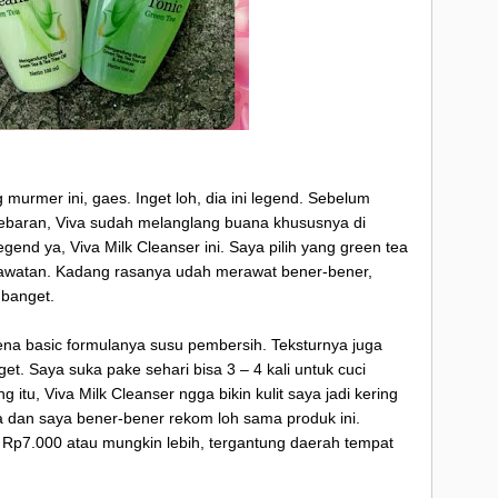
►
20
►
20
►
20
►
20
murmer ini, gaes. Inget loh, dia ini legend. Sebelum
tebaran, Viva sudah melanglang buana khususnya di
►
20
egend ya, Viva Milk Cleanser ini. Saya pilih yang green tea
erawatan. Kadang rasanya udah merawat bener-bener,
 banget.
ena basic formulanya susu pembersih. Teksturnya juga
t. Saya suka pake sehari bisa 3 – 4 kali untuk cuci
tu, Viva Milk Cleanser ngga bikin kulit saya jadi kering
a dan saya bener-bener rekom loh sama produk ini.
Rp7.000 atau mungkin lebih, tergantung daerah tempat