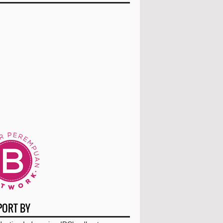
October
(13)
September
(23)
August
(8)
July
(7)
June
(6)
May
(9)
April
(4)
March
(8)
February
(7)
Kekurangan Rumah Subsidi Bekasi
PORT BY
Tips Lengkap dan Singkat Memandikan