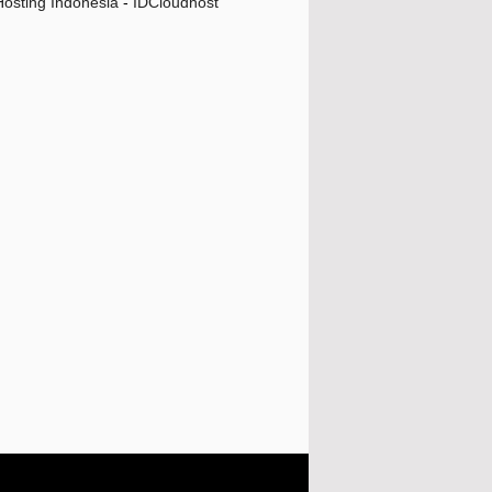
osting Indonesia
-
IDCloudhost
Bayi Jadi Meny...
Cara Mengaktifkan Jaringan 4G
Ini yang Harus Kamu Lakukan Jika Suami
Direbut Pel...
3 Aplikasi Ini Akan Membantu Kamu
Untuk Medownload...
Ternyata Kursi Staff Berhubungan
Langsung Dengan K...
Resep Pizza Enak Dan Sejarah Pizza
January
(9)
17
(66)