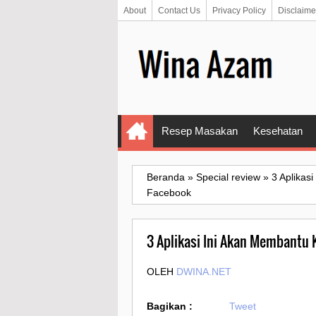
About
Contact Us
Privacy Policy
Disclaime
Resep Masakan
Kesehatan
Beranda
»
Special review
»
3 Aplikas
Facebook
3 Aplikasi Ini Akan Membantu
OLEH
DWINA.NET
Bagikan :
Tweet