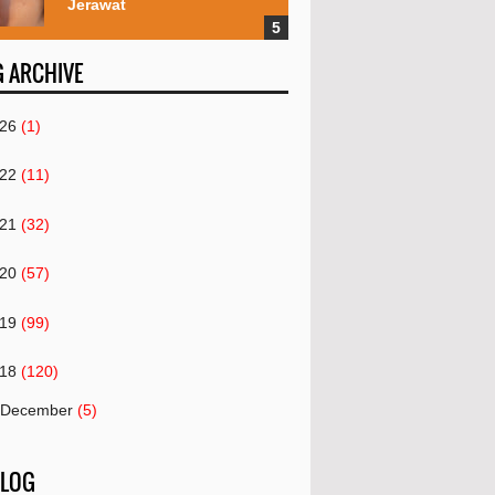
Jerawat
 ARCHIVE
26
(1)
22
(11)
21
(32)
20
(57)
19
(99)
18
(120)
December
(5)
November
(21)
 LOG