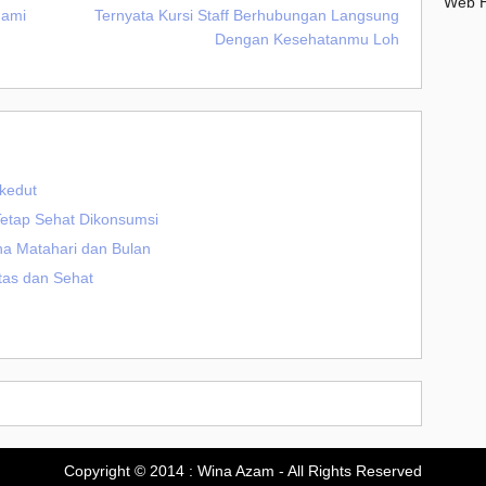
Web H
uami
Ternyata Kursi Staff Berhubungan Langsung
Dengan Kesehatanmu Loh
kedut
Tetap Sehat Dikonsumsi
na Matahari dan Bulan
tas dan Sehat
►
►
20
Copyright © 2014 :
Wina Azam
- All Rights Reserved