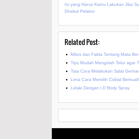
Ini yang Harus Kamu Lakukan Jika S
Direbut Pelakor
Related Post:
Mitos dan Fakta Tentang Mata Ber
Tips Mudah Mengolah Telur agar 
Tata Cara Melakukan Salat Gerha
Lima Cara Memilih Coklat Berkuali
Lelaki Dengan I.D Body Spray