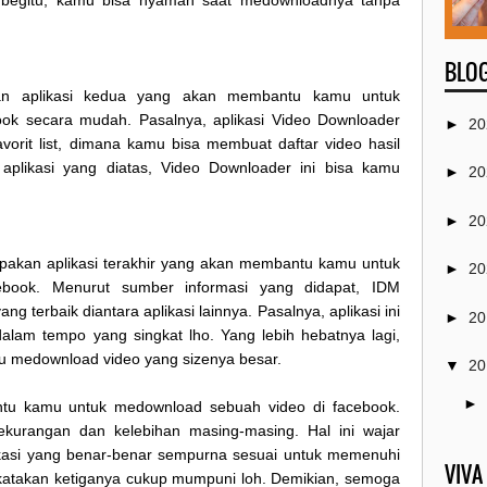
n begitu, kamu bisa nyaman saat medownloadnya tanpa
BLOG
n aplikasi kedua yang akan membantu kamu untuk
ok secara mudah. Pasalnya, aplikasi Video Downloader
►
20
avorit list, dimana kamu bisa membuat daftar video hasil
plikasi yang diatas, Video Downloader ini bisa kamu
►
20
►
20
pakan aplikasi terakhir yang akan membantu kamu untuk
►
20
book. Menurut sumber informasi yang didapat, IDM
g terbaik diantara aplikasi lainnya. Pasalnya, aplikasi ini
►
20
am tempo yang singkat lho. Yang lebih hebatnya lagi,
 medownload video yang sizenya besar.
▼
20
►
ntu kamu untuk medownload sebuah video di facebook.
kekurangan dan kelebihan masing-masing. Hal ini wajar
►
asi yang benar-benar sempurna sesuai untuk memenuhi
VIVA
atakan ketiganya cukup mumpuni loh. Demikian, semoga