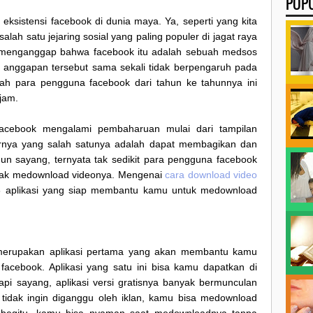
POP
 eksistensi facebook di dunia maya. Ya, seperti yang kita
ah satu jejaring sosial yang paling populer di jagat raya
g menganggap bahwa facebook itu adalah sebuah medsos
 anggapan tersebut sama sekali tidak berpengaruh pada
lah para pengguna facebook dari tahun ke tahunnya ini
ajam.
 facebook mengalami pembaharuan mulai dari tampilan
turnya yang salah satunya adalah dapat membagikan dan
n sayang, ternyata tak sedikit para pengguna facebook
dak medownload videonya. Mengenai
cara download video
a 3 aplikasi yang siap membantu kamu untuk medownload
merupakan aplikasi pertama yang akan membantu kamu
acebook. Aplikasi yang satu ini bisa kamu dapatkan di
tapi sayang, aplikasi versi gratisnya banyak bermunculan
tidak ingin diganggu oleh iklan, kamu bisa medownload