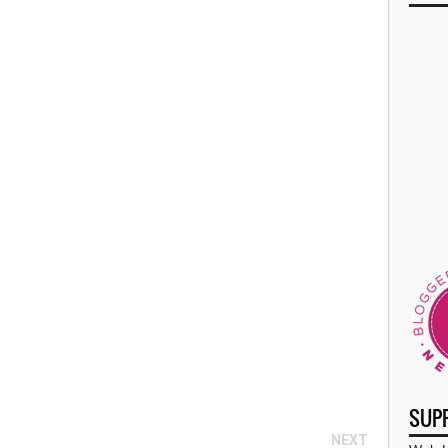
►
►
►
►
►
►
►
►
▼
SUP
NEXT