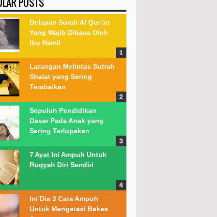
ULAR POSTS
Delapan Surah Al Qur'an
Yang Wajib Dibaca Oleh
Ibu Hamil
Larangan Melintas Sutrah
Shalat yang Sering
Terabaikan
Sepuluh Pendidikan
Dasar Pada Anak yang
Sering Terlupakan
7 Ayat Ini Ampuh Untuk
Ruqyah Diri Sendiri
Ini Dia 3 Cara Ampuh
Untuk Mengatasi Bekas