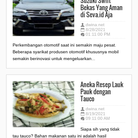
Suzuki Swift
Bekas Yang Aman
di Seva.id Aja
dwina.net
8/28/2021
01:11:00 PM
Perkembangan otomotif saat ini semakin maju pesat.
Beberapa syarikat produsen otomotif khususnya mobil
semakin berinovasi untuk mengeluarkan...
Aneka Resep Lauk
Pauk dengan
Tauco
dwina.net
8/19/2021
09:11:00 AM
Siapa sih yang tidak
tau tauco? Bahan makanan satu ini adalah hasil