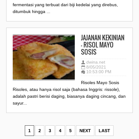
fermentasi yang terbuat dari biji kedelai yang direbus,
ditumbuk hingga ...
JAJANAN KEKINIAN
– RISOL MAYO
SOSIS
dwina.net
8/05/2021
10:53:00 PM
Risoles Mayo Sosis
Risoles, atau hanya risol saja (bahasa Inggris: rissole),
adalah pastri berisi daging, biasanya daging cincang, dan
sayur...
1
2
3
4
5
NEXT
LAST