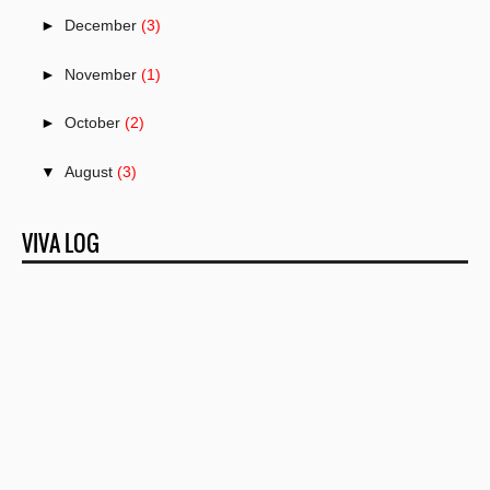
►
December
(3)
►
November
(1)
►
October
(2)
▼
August
(3)
Cari Fortuner dan Suzuki Swift Bekas Yang Aman di ...
VIVA LOG
Aneka Resep Lauk Pauk dengan Tauco
JAJANAN KEKINIAN – RISOL MAYO SOSIS
►
July
(2)
►
June
(2)
►
April
(3)