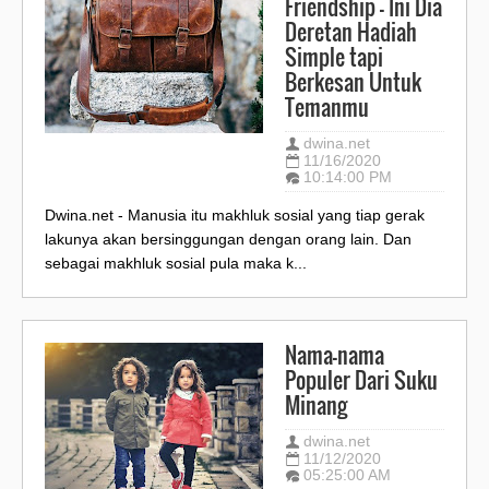
Friendship - Ini Dia
Deretan Hadiah
Simple tapi
Berkesan Untuk
Temanmu
dwina.net
11/16/2020
10:14:00 PM
Dwina.net - Manusia itu makhluk sosial yang tiap gerak
lakunya akan bersinggungan dengan orang lain. Dan
sebagai makhluk sosial pula maka k...
Nama-nama
Populer Dari Suku
Minang
dwina.net
11/12/2020
05:25:00 AM