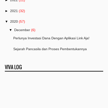
►
2022
(11)
►
2021
(32)
▼
2020
(57)
▼
December
(6)
Perlunya Investasi Dana Dengan Aplikasi Link Aja!
Sejarah Pancasila dan Proses Pembentukannya
Aktivitas Pagi di Masa Pandemi Covid-19 Yang Boleh...
VIVA LOG
Nama Bayi Perempuan Modern Awalan Huruf Abjad Akhir
Mengenal Sejarah Berdirinya Muhammadiyah dan K.H. ...
Mengenal Sejarah Islam di Indonesia Melalui Keraja...
►
November
(4)