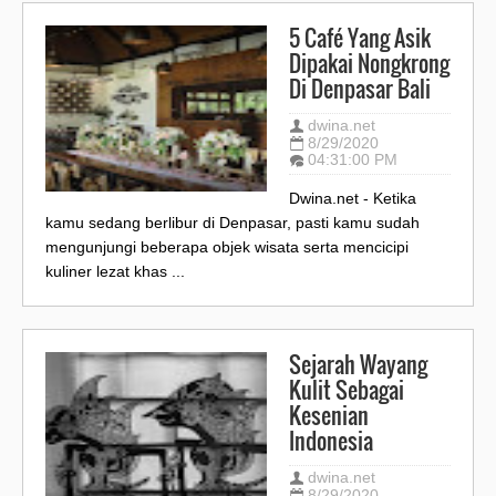
5 Café Yang Asik
Dipakai Nongkrong
Di Denpasar Bali
dwina.net
8/29/2020
04:31:00 PM
Dwina.net - Ketika
kamu sedang berlibur di Denpasar, pasti kamu sudah
mengunjungi beberapa objek wisata serta mencicipi
kuliner lezat khas ...
Sejarah Wayang
Kulit Sebagai
Kesenian
Indonesia
dwina.net
8/29/2020