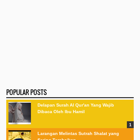
POPULAR POSTS
Delapan Surah Al Qur'an Yang Wajib
Dibaca Oleh Ibu Hamil
Larangan Melintas Sutrah Shalat yang