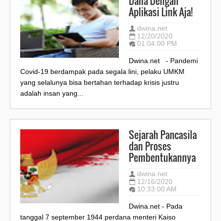
Dana Dengan
Aplikasi Link Aja!
dwina.net
12/20/2020
01:04:00 PM
Dwina.net - Pandemi
Covid-19 berdampak pada segala lini, pelaku UMKM
yang selalunya bisa bertahan terhadap krisis justru
adalah insan yang...
Sejarah Pancasila
dan Proses
Pembentukannya
dwina.net
12/16/2020
10:33:00 AM
Dwina.net - Pada
tanggal 7 september 1944 perdana menteri Kaiso