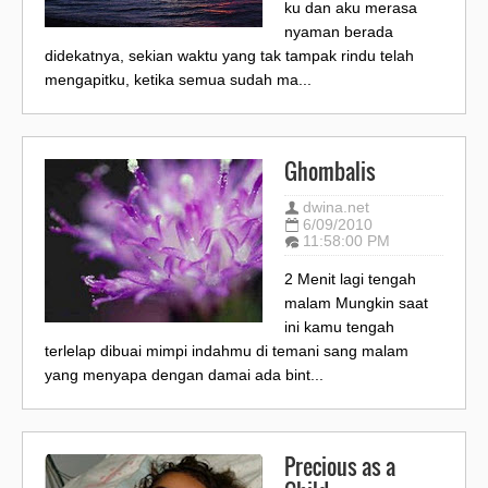
ku dan aku merasa
nyaman berada
didekatnya, sekian waktu yang tak tampak rindu telah
mengapitku, ketika semua sudah ma...
Ghombalis
dwina.net
6/09/2010
11:58:00 PM
2 Menit lagi tengah
malam Mungkin saat
ini kamu tengah
terlelap dibuai mimpi indahmu di temani sang malam
yang menyapa dengan damai ada bint...
Precious as a