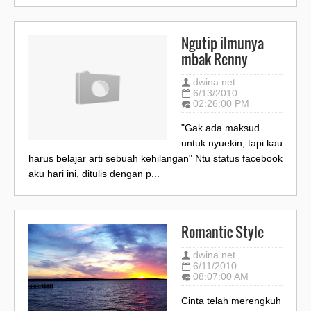
Ngutip ilmunya
mbak Renny
dwina.net
6/13/2010
02:26:00 PM
"Gak ada maksud
untuk nyuekin, tapi kau
harus belajar arti sebuah kehilangan" Ntu status facebook
aku hari ini, ditulis dengan p...
Romantic Style
dwina.net
6/11/2010
08:07:00 AM
Cinta telah merengkuh