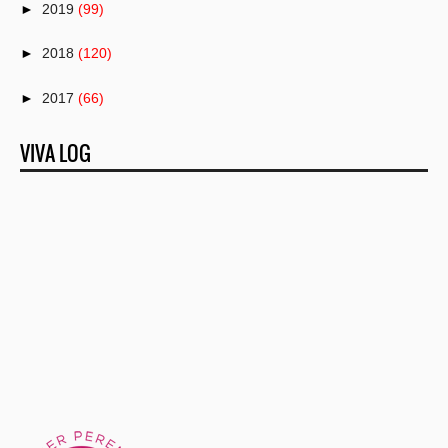
►
2019
(99)
►
2018
(120)
►
2017
(66)
►
2016
(82)
VIVA LOG
►
2015
(50)
►
2014
(1)
►
2013
(25)
►
2012
(22)
►
2011
(151)
▼
2010
(150)
►
December
(53)