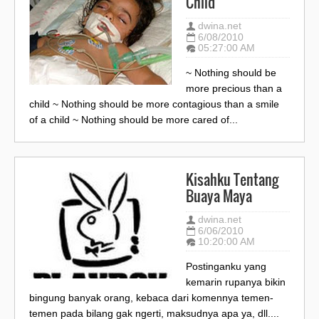
Child
dwina.net
6/08/2010
05:27:00 AM
~ Nothing should be
more precious than a
child ~ Nothing should be more contagious than a smile
of a child ~ Nothing should be more cared of...
Kisahku Tentang
Buaya Maya
dwina.net
6/06/2010
10:20:00 AM
Postinganku yang
kemarin rupanya bikin
bingung banyak orang, kebaca dari komennya temen-
temen pada bilang gak ngerti, maksudnya apa ya, dll....