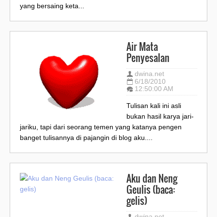
yang bersaing keta...
Air Mata
Penyesalan
dwina.net
6/18/2010
12:50:00 AM
Tulisan kali ini asli
bukan hasil karya jari-
jariku, tapi dari seorang temen yang katanya pengen
banget tulisannya di pajangin di blog aku....
Aku dan Neng
Geulis (baca:
gelis)
dwina.net