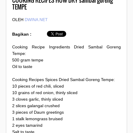
COOKING RECIPES HOW DRY sambal goreng
TEMPE
OLEH
DWINA.NET
Bagikan :
Cooking Recipe Ingredients Dried Sambal Goreng
Tempe:
500 gram tempe
Oil to taste
Cooking Recipes Spices Dried Sambal Goreng Tempe:
10 pieces of red chili, sliced
10 grains of red onion, thinly sliced
3 cloves garlic, thinly sliced
2 slices galangal crushed
3 pieces of Daum greetings
1 stalk lemongrass bruised
2 eyes tamarind
Salt to taste