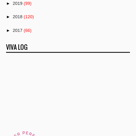
►
2019
(99)
►
2018
(120)
►
2017
(66)
►
2016
(82)
VIVA LOG
►
2015
(50)
►
2014
(1)
►
2013
(25)
►
2012
(22)
▼
2011
(151)
►
December
(3)
►
November
(13)