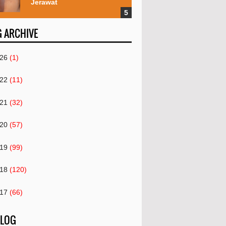
Jerawat
 ARCHIVE
26
(1)
22
(11)
21
(32)
20
(57)
19
(99)
18
(120)
17
(66)
16
(82)
 LOG