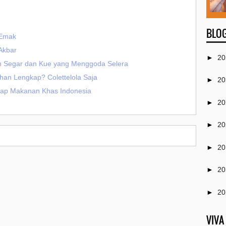
BLOG
 Emak
 Akbar
►
20
h Segar dan Kue yang Menggoda Selera
han Lengkap? Colettelola Saja
►
20
ap Makanan Khas Indonesia
►
20
►
20
►
20
►
20
►
20
►
20
VIVA