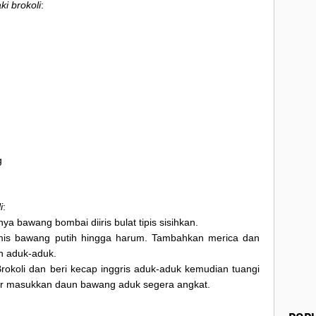
i brokoli
:
g
i
:
ya bawang bombai diiris bulat tipis sisihkan.
mis bawang putih hingga harum. Tambahkan merica dan
n aduk-aduk.
okoli dan beri kecap inggris aduk-aduk kemudian tuangi
hir masukkan daun bawang aduk segera angkat.