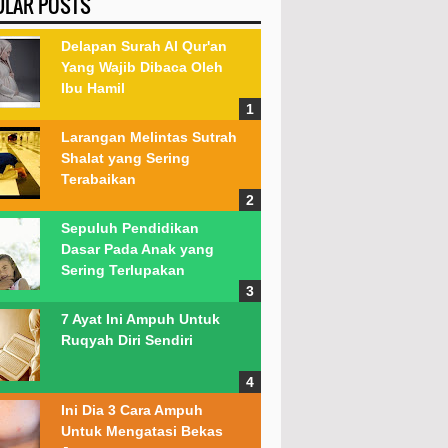
ULAR POSTS
Delapan Surah Al Qur'an
Yang Wajib Dibaca Oleh
Ibu Hamil
Larangan Melintas Sutrah
Shalat yang Sering
Terabaikan
Sepuluh Pendidikan
Dasar Pada Anak yang
Sering Terlupakan
7 Ayat Ini Ampuh Untuk
Ruqyah Diri Sendiri
Ini Dia 3 Cara Ampuh
Untuk Mengatasi Bekas