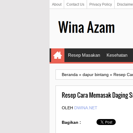
About
Contact Us
Privacy Policy
Disclaime
Resep Masakan
Kesehatan
Beranda
»
dapur bintang
»
Resep Car
Resep Cara Memasak Daging Su
OLEH
DWINA.NET
Bagikan :