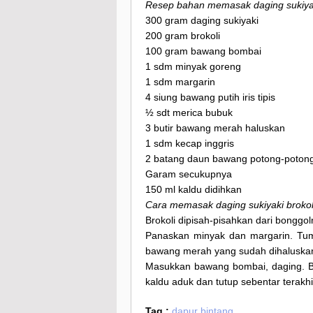
Resep bahan memasak daging sukiyak
300 gram daging sukiyaki
200 gram brokoli
100 gram bawang bombai
1 sdm minyak goreng
1 sdm margarin
4 siung bawang putih iris tipis
½ sdt merica bubuk
3 butir bawang merah haluskan
1 sdm kecap inggris
2 batang daun bawang potong-poton
Garam secukupnya
150 ml kaldu didihkan
Cara memasak daging sukiyaki brokol
Brokoli dipisah-pisahkan dari bonggoln
Panaskan minyak dan margarin. Tu
bawang merah yang sudah dihaluska
Masukkan bawang bombai, daging. Br
kaldu aduk dan tutup sebentar terak
Tag :
dapur bintang