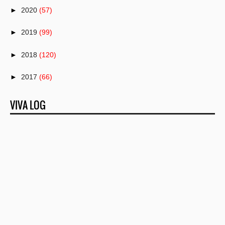
►
2020
(57)
►
2019
(99)
►
2018
(120)
►
2017
(66)
▼
2016
(82)
VIVA LOG
►
December
(8)
►
November
(2)
►
October
(6)
►
September
(10)
▼
August
(9)
Haruskah Menggunakan Pelembab Wajah?