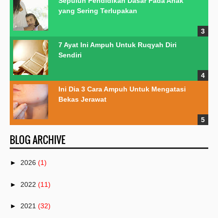
Sepuluh Pendidikan Dasar Pada Anak
yang Sering Terlupakan
7 Ayat Ini Ampuh Untuk Ruqyah Diri
Sendiri
Ini Dia 3 Cara Ampuh Untuk Mengatasi
Bekas Jerawat
BLOG ARCHIVE
►
2026
(1)
►
2022
(11)
►
2021
(32)