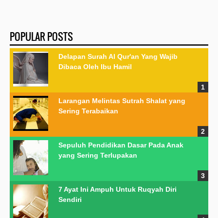
POPULAR POSTS
Delapan Surah Al Qur'an Yang Wajib
Dibaca Oleh Ibu Hamil
Larangan Melintas Sutrah Shalat yang
Sering Terabaikan
Sepuluh Pendidikan Dasar Pada Anak
yang Sering Terlupakan
7 Ayat Ini Ampuh Untuk Ruqyah Diri
Sendiri