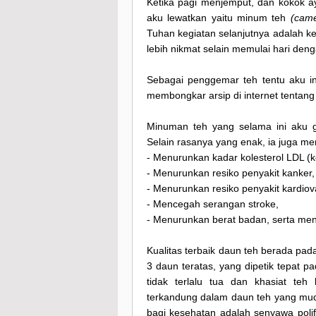
Ketika pagi menjemput, dan kokok 
aku lewatkan yaitu minum teh
(came
Tuhan kegiatan selanjutnya adalah k
lebih nikmat selain memulai hari deng
Sebagai penggemar teh tentu aku ing
membongkar arsip di internet tentang 
Minuman teh yang selama ini aku ge
Selain rasanya yang enak, ia juga mem
- Menurunkan kadar kolesterol LDL (ko
- Menurunkan resiko penyakit kanker,
- Menurunkan resiko penyakit kardiov
- Mencegah serangan stroke,
- Menurunkan berat badan, serta men
Kualitas terbaik daun teh berada pa
3 daun teratas, yang dipetik tepat p
tidak terlalu tua dan khasiat te
terkandung dalam daun teh yang mu
bagi kesehatan adalah senyawa poli