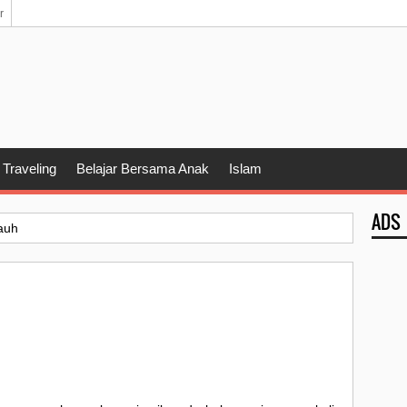
r
Traveling
Belajar Bersama Anak
Islam
ADS
auh