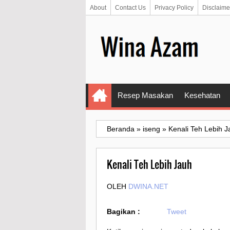
About
Contact Us
Privacy Policy
Disclaime
Resep Masakan
Kesehatan
Beranda
»
iseng
»
Kenali Teh Lebih J
Kenali Teh Lebih Jauh
OLEH
DWINA.NET
Bagikan :
Tweet