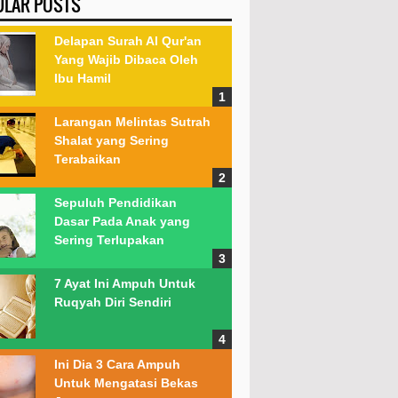
ULAR POSTS
Delapan Surah Al Qur'an
Yang Wajib Dibaca Oleh
Ibu Hamil
Larangan Melintas Sutrah
Shalat yang Sering
Terabaikan
Sepuluh Pendidikan
Dasar Pada Anak yang
Sering Terlupakan
7 Ayat Ini Ampuh Untuk
Ruqyah Diri Sendiri
Ini Dia 3 Cara Ampuh
Untuk Mengatasi Bekas