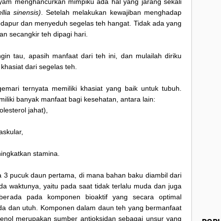
ayam menghancurkan mimpiku ada hal yang jarang sekali
llia sinensis)
. Setelah melakukan kewajiban menghadap
edapur dan menyeduh segelas teh hangat. Tidak ada yang
an secangkir teh dipagi hari.
in tau, apasih manfaat dari teh ini, dan mulailah diriku
khasiat dari segelas teh.
mari ternyata memiliki khasiat yang baik untuk tubuh.
iliki banyak manfaat bagi kesehatan, antara lain:
lesterol jahat),
askular,
ingkatkan stamina.
da 3 pucuk daun pertama, di mana bahan baku diambil dari
ada waktunya, yaitu pada saat tidak terlalu muda dan juga
h berada pada komponen bioaktif yang secara optimal
da dan utuh. Komponen dalam daun teh yang bermanfaat
fenol merupakan sumber antioksidan sebagai unsur yang