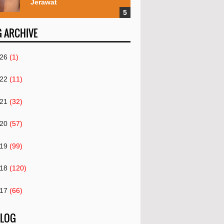
Jerawat
 ARCHIVE
26
(1)
22
(11)
21
(32)
20
(57)
19
(99)
18
(120)
17
(66)
16
(82)
 LOG