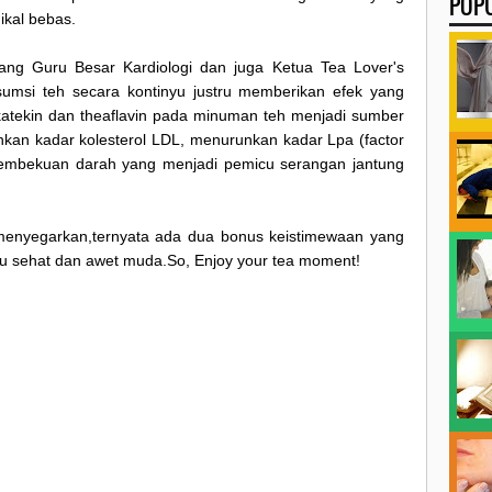
POP
ikal bebas.
ng Guru Besar Kardiologi dan juga Ketua Tea Lover's
msi teh secara kontinyu justru memberikan efek yang
katekin dan theaflavin pada minuman teh menjadi sumber
unkan kadar kolesterol LDL, menurunkan kadar Lpa (factor
embekuan darah yang menjadi pemicu serangan jantung
g menyegarkan,ternyata ada dua bonus keistimewaan yang
itu sehat dan awet muda.So, Enjoy your tea moment!