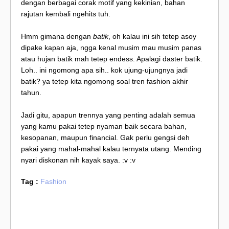
dengan berbagai corak motif yang kekinian, bahan
rajutan kembali ngehits tuh.
Hmm gimana dengan
batik
, oh kalau ini sih tetep asoy
dipake kapan aja, ngga kenal musim mau musim panas
atau hujan batik mah tetep endess. Apalagi daster batik.
Loh.. ini ngomong apa sih.. kok ujung-ujungnya jadi
batik? ya tetep kita ngomong soal tren fashion akhir
tahun.
Jadi gitu, apapun trennya yang penting adalah semua
yang kamu pakai tetep nyaman baik secara bahan,
kesopanan, maupun financial. Gak perlu gengsi deh
pakai yang mahal-mahal kalau ternyata utang. Mending
nyari diskonan nih kayak saya. :v :v
Tag :
Fashion