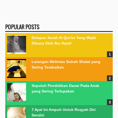
POPULAR POSTS
Delapan Surah Al Qur'an Yang Wajib
Dibaca Oleh Ibu Hamil
Larangan Melintas Sutrah Shalat yang
Sering Terabaikan
Sepuluh Pendidikan Dasar Pada Anak
yang Sering Terlupakan
7 Ayat Ini Ampuh Untuk Ruqyah Diri
Sendiri