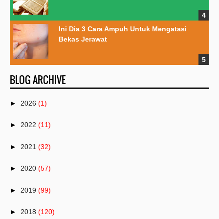
Ini Dia 3 Cara Ampuh Untuk Mengatasi
Bekas Jerawat
BLOG ARCHIVE
►
2026
(1)
►
2022
(11)
►
2021
(32)
►
2020
(57)
►
2019
(99)
►
2018
(120)