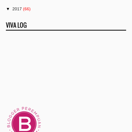
▼
2017
(66)
►
December
(11)
VIVA LOG
▼
November
(6)
Deep Moisture Clarifying, Pelembab Wajah yang Mamp...
3 Amalan Ini Tergolong Syirik yang Dilakukan Setel...
Mix Tiga Jenis Bahan Ini Untuk Kulit Mulus dan Lan...
Medan Napoleon, Antra Outlet Resmi dan Calo
Teh Herbal Homemade Pelega Tenggorokan Pengusir Flu
4 Kartu Identitas yang Bisa Anda Pilih dalam Mengi...
►
October
(6)