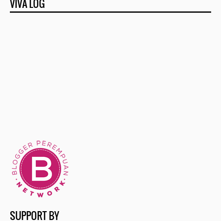
VIVA LOG
►
September
(11)
►
August
(6)
▼
July
(19)
Cara Menjaga Sistem Pencernaan dengan Mudah
Misteri Bawah Laut yang Gelap
Asiyah Wanita Tangguh Istri Fir'aun
Cari Hunian Syariah dengan Harga Bersahabat? Cek 2...
Tips Beli Rumah Impian Meskipun Penghasilan Kecil
Suka Duka Bangun Rumah Impian Dengan Modal Mepet
5 Fitur Mobil Calya yang Membuat Pengendara Merasa...
SUPPORT BY