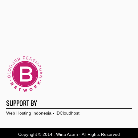
Jadi Panitia Pesta Pernikahan Perlu Pakai Baju Ser...
Lagi Nyari Baju Bola Adidas? Ini Dia Rekomendasinya
Ternyata Ini Manfaat Sarapan Bagi Tubuh yang Tidak...
Olahan Smoothies Buah Untuk Sarapan Sehatmu
Ingin Karir Lebih Cemerlang? Buka Kanal Ini di Pop...
4 Minyak Alami Ini Efektif Atasi Rambut Rontok
Handy Bonny, Menikah Belum Tentu Bahagia tapi Jomb...
Ini Loh Penyebab Rambut Rontok
SUPPORT BY
Pahami Rambutmu Agar Rontok Berkurang Dengan Matrix
Web Hosting Indonesia
-
IDCloudhost
Membentuk Pendidikan Karakter Kemandirian Anak Lew...
Copyright © 2014 :
Wina Azam
- All Rights Reserved