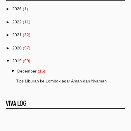
►
2026
(1)
►
2022
(11)
►
2021
(32)
►
2020
(57)
▼
2019
(99)
▼
December
(16)
Tips Liburan ke Lombok agar Aman dan Nyaman
Cara Mengamati Gerhana Matahari Cincin di Siak Sri...
VIVA LOG
Paket Tour Belitung 2 Hari 1 Malam Termurah
Liburan Sekolah Ke Siak Lihat Gerhana Matahari Cincin