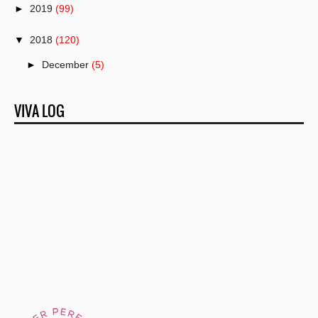
►
2019
(99)
▼
2018
(120)
►
December
(5)
►
November
(21)
VIVA LOG
►
October
(13)
►
September
(23)
►
August
(8)
►
July
(7)
►
June
(6)
►
May
(9)
►
April
(4)