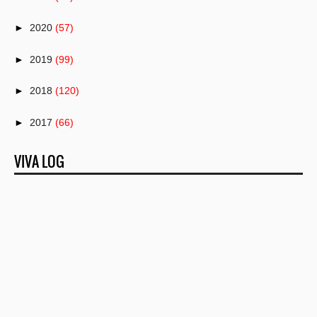
►
2020
(57)
►
2019
(99)
►
2018
(120)
►
2017
(66)
▼
2016
(82)
VIVA LOG
►
December
(8)
►
November
(2)
►
October
(6)
►
September
(10)
►
August
(9)