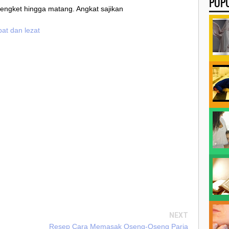
POP
lengket hingga matang. Angkat sajikan
at dan lezat
NEXT
Resep Cara Memasak Oseng-Oseng Paria