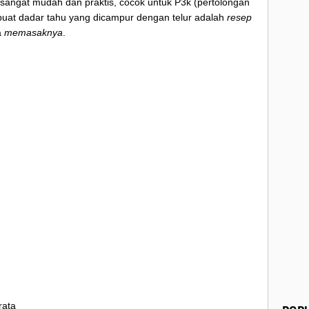
sangat mudah dan praktis, cocok untuk P3k (pertolongan
uat dadar tahu yang dicampur dengan telur adalah
resep
a
memasaknya
.
rata