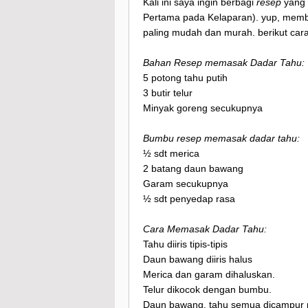
Kali ini saya ingin berbagi
resep
yang 
Pertama pada Kelaparan). yup, memb
paling mudah dan murah. berikut car
Bahan Resep memasak Dadar Tahu:
5 potong tahu putih
3 butir telur
Minyak goreng secukupnya
Bumbu resep memasak dadar tahu:
½ sdt merica
2 batang daun bawang
Garam secukupnya
½ sdt penyedap rasa
Cara Memasak Dadar Tahu:
Tahu diiris tipis-tipis
Daun bawang diiris halus
Merica dan garam dihaluskan.
Telur dikocok dengan bumbu.
Daun bawang, tahu semua dicampur 