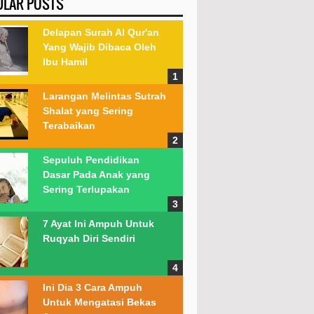
ULAR POSTS
Delapan Surah Al Qur'an
Yang Wajib Dibaca Oleh
Ibu Hamil
Larangan Melintas Sutrah
Shalat yang Sering
Terabaikan
Sepuluh Pendidikan
Dasar Pada Anak yang
Sering Terlupakan
7 Ayat Ini Ampuh Untuk
Ruqyah Diri Sendiri
Ini Dia 3 Cara Ampuh
Untuk Mengatasi Bekas