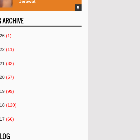
Jerawat
 ARCHIVE
26
(1)
22
(11)
21
(32)
20
(57)
19
(99)
18
(120)
17
(66)
16
(82)
 LOG