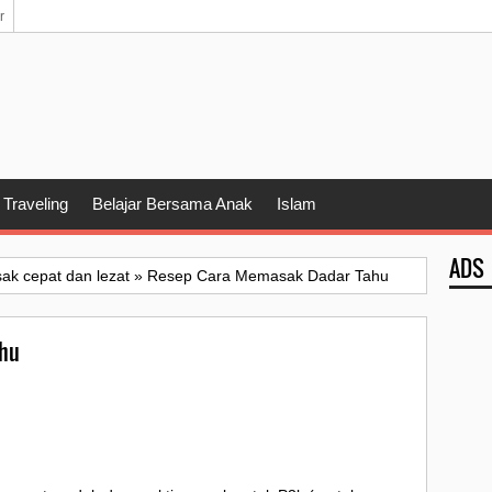
r
Traveling
Belajar Bersama Anak
Islam
ADS
sak cepat dan lezat
»
Resep Cara Memasak Dadar Tahu
ahu