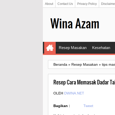
About
Contact Us
Privacy Policy
Disclaime
Resep Masakan
Kesehatan
Beranda
»
Resep Masakan
»
tips ma
Resep Cara Memasak Dadar T
OLEH
DWINA.NET
Bagikan :
Tweet