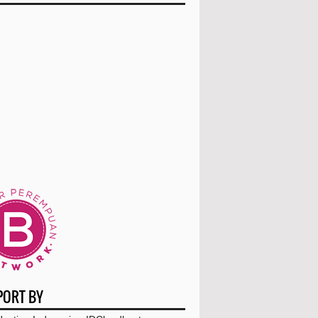
15
(50)
14
(1)
13
(25)
12
(22)
11
(151)
10
(150)
December
(53)
November
(35)
PENEMU MICROBIAL PLUS
PASTA DAN SIKAT GIGI
PORT BY
Tanaman Pecah Beling Sebagai Obat