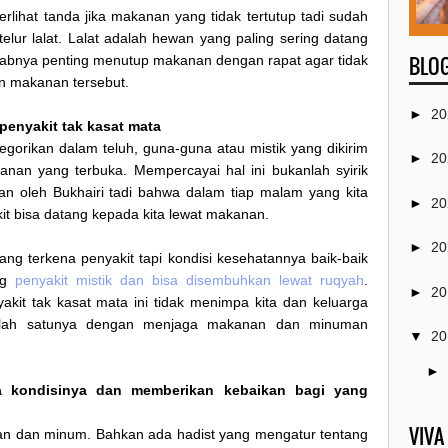
erlihat tanda jika makanan yang tidak tertutup tadi sudah
telur lalat. Lalat adalah hewan yang paling sering datang
babnya penting menutup makanan dengan rapat agar tidak
BLOG
 makanan tersebut.
►
20
 penyakit tak kasat mata
tegorikan dalam teluh, guna-guna atau mistik yang dikirim
►
20
nan yang terbuka. Mempercayai hal ini bukanlah syirik
kan oleh Bukhairi tadi bahwa dalam tiap malam yang kita
►
20
it bisa datang kepada kita lewat makanan.
►
20
ang terkena penyakit tapi kondisi kesehatannya baik-baik
ong
penyakit mistik dan bisa disembuhkan lewat ruqyah
.
►
20
kit tak kasat mata ini tidak menimpa kita dan keluarga
i salah satunya dengan menjaga makanan dan minuman
▼
20
►
a kondisinya dan memberikan kebaikan bagi yang
▼
VIVA
kan dan minum. Bahkan ada hadist yang mengatur tentang