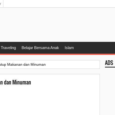
r
Traveling
Belajar Bersama Anak
Islam
ADS
utup Makanan dan Minuman
an dan Minuman