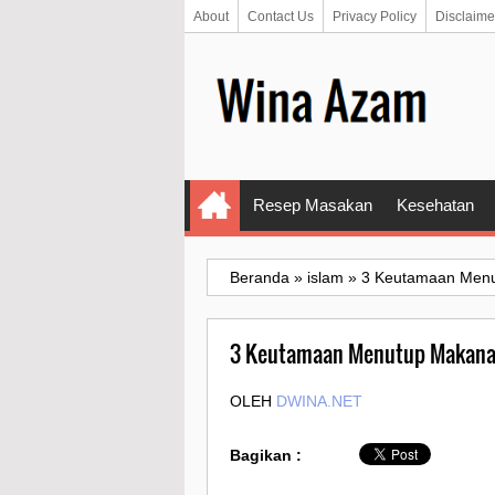
About
Contact Us
Privacy Policy
Disclaime
Resep Masakan
Kesehatan
Beranda
»
islam
»
3 Keutamaan Men
3 Keutamaan Menutup Makan
OLEH
DWINA.NET
Bagikan :