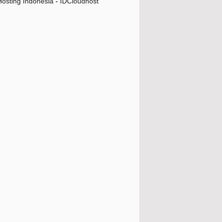
osting Indonesia
-
IDCloudhost
Inilah Rahasia Sayap Lalat yang Sangat
Istimewa
Inilah Keutamaan Buah Kurma yang
Menakjubkan
Hari Anak Nasional, Inilah 5 Tips Dari
Kominfo Dal...
3 Keutamaan Menutup Makanan dan
Minuman
Cara Mencuci Beras Untuk Melembutkan
Hati yang Men...
3 Kreasi Es Campur Enak dan Mudah
5 Fakta Menarik Di Balik Film Black
Panther