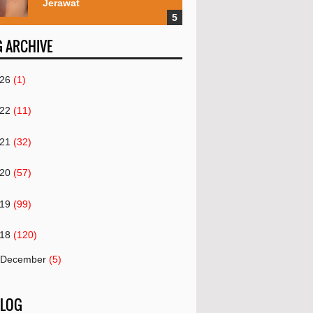
Jerawat
 ARCHIVE
26
(1)
22
(11)
21
(32)
20
(57)
19
(99)
18
(120)
December
(5)
November
(21)
 LOG