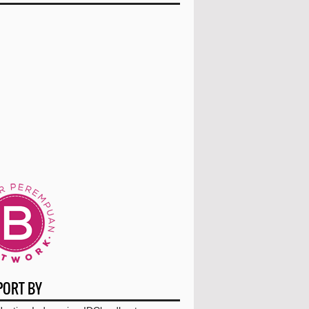
4 Benda Ini Ternyata Berkah Dari Langit
Cara Mendapat Kesehatan Tubuh
dengan Rajin Berolah...
Begini Posisi Tidur Penghuni Neraka
3 Waktu yang Tepat Untuk Menghafal Al-
Qur'an Bagi ...
Fakta Langit yang Mengembalikan dan
Surah Ath-Thariq
Inilah Bukti Adanya Tujuh Lapisan Langit
4 Rekomendasi Film Pendek YouTube
yang Harus Kamu ...
Ini Dia Beberapa Aplikasi Membuat
PORT BY
Gambar Lucu Unik