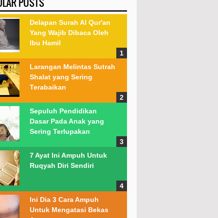
ULAR POSTS
Delapan Surah Al Qur'an
Yang Wajib Dibaca Oleh
Ibu Hamil
Larangan Melintas Sutrah
Shalat yang Sering
Terabaikan
Sepuluh Pendidikan
Dasar Pada Anak yang
Sering Terlupakan
7 Ayat Ini Ampuh Untuk
Ruqyah Diri Sendiri
Ini Dia 3 Cara Ampuh
Untuk Mengatasi Bekas