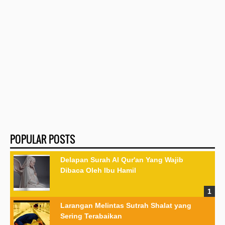
POPULAR POSTS
Delapan Surah Al Qur'an Yang Wajib
Dibaca Oleh Ibu Hamil
Larangan Melintas Sutrah Shalat yang
Sering Terabaikan