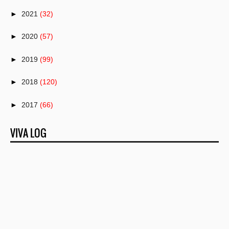
►
2021
(32)
►
2020
(57)
►
2019
(99)
►
2018
(120)
►
2017
(66)
►
2016
(82)
VIVA LOG
►
2015
(50)
►
2014
(1)
►
2013
(25)
►
2012
(22)