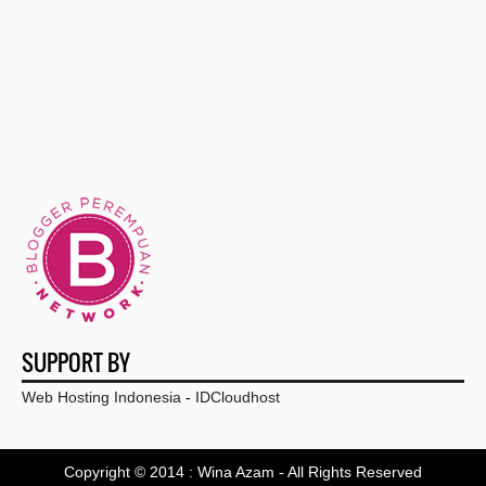
Apa saja yang Dibutuhkan dalam Mempersiapkan Dana ...
Bikin Jamu untuk Anak dengan 5 Bahan Ultimate Ini Yuk
Bagaimana Memberi Pendidikan Sikap Dasar dan Sopan...
Cermati, 5 Cara untuk Perempuan yang Mengalami Ken...
Ngga Cuma Enak Dimakan, Ternyata 5 Buah Ini Ampuh...
Sebel Punya Perut Buncit, Cobain 7 Tips Rahasia Pe...
Skincare Tepat Untuk Perawatan Dan Kecantikan Terb...
Jangan Takut, Ini 5 Makanan yang Ampuh Cegah Keron...
SUPPORT BY
Hindari 6 Makanan Ini untuk Cegah Rambut Rontok
Web Hosting Indonesia
-
IDCloudhost
Biar Ngga Bingung, Yuk Ketahui Perbedaan Semua Tip...
Copyright © 2014 :
Wina Azam
- All Rights Reserved