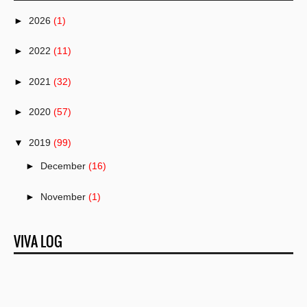
►
2026
(1)
►
2022
(11)
►
2021
(32)
►
2020
(57)
▼
2019
(99)
►
December
(16)
►
November
(1)
▼
October
(18)
VIVA LOG
Tips Pintar Bahasa Inggris Dengan Cepat Untuk Pemula
Kenalan Sama Jenis-Jenis Pisang di Indonesia Yuk!