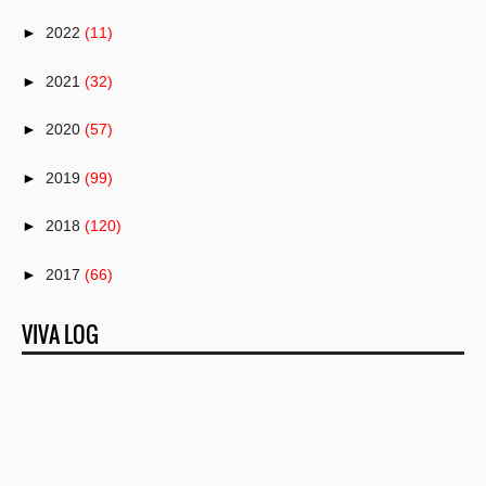
►
2022
(11)
►
2021
(32)
►
2020
(57)
►
2019
(99)
►
2018
(120)
►
2017
(66)
►
2016
(82)
VIVA LOG
▼
2015
(50)
▼
December
(26)
7 Tips Liburan Menyenangkan Bersama Balita